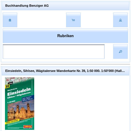
Buchhandlung Benziger AG
Rubriken
Einsiedeln, Sihlsee, Wägitalersee Wanderkarte Nr. 39, 1:50 000. 1:50'000 (Hallwag Kümmerly+Frey AG (Hrsg.))