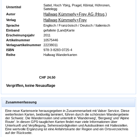
Sattel, Hoch Ybirg, Pragel, Klöntal, Höhronen,
Untertitel
Sattelegg
Hallwag Kümmerly+Frey AG (Hrsg.)
Autor
Hallwag Kümmerly+Frey
Verlag
Sprache
Englisch / Französisch / Deutsch / Italienisch
Einband
gefaltete (Land)Karte
Erscheinungsjahr
2011
Artikelnummer
10575446
Verlagsartikelnummer
22238011
ISBN
978-3-8283-0725-4
Reihe
Hallwag Wanderkarten
CHF 24.50
Vergriffen, keine Neuauflage
Zusammenfassung
Eine neue Kartenserie herausgegeben in Zusammenarbeit mit Valser Service. Diese
wetterfesten Karten, beidseitig laminiert, führen durch die schönsten Wandergebiete
der Schweiz. Die Wanderrouten sind unterteilt in 'Wanderweg', 'Bergweg' und 'Alpine
Route'. In diesen GPS-tauglichen Karten findet man viele Informationen über
Unterkunft und Verpflegung, Sehenswürdigkeiten und Autobuslinien mit Haltestellen.
Eine wertvolle Ergänzung ist eine Anfahrtskarte der Region und ein Ortsverzeichnis
auf der Rückseite.