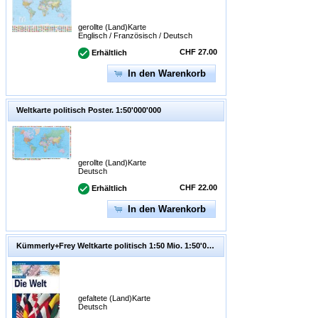
gerollte (Land)Karte
Englisch / Französisch / Deutsch
CHF 27.00
Erhältlich
In den Warenkorb
Weltkarte politisch Poster. 1:50'000'000
gerollte (Land)Karte
Deutsch
CHF 22.00
Erhältlich
In den Warenkorb
Kümmerly+Frey Weltkarte politisch 1:50 Mio. 1:50'000'000
gefaltete (Land)Karte
Deutsch