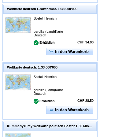
Weltkarte deutsch Großformat. 1:33'000'000
Stiefel, Heinrich
gerollte (Land)Karte
Deutsch
CHF 34.90
Erhältlich
In den Warenkorb
Weltkarte deutsch. 1:33'000'000
Stiefel, Heinrich
gerollte (Land)Karte
Deutsch
CHF 28.50
Erhältlich
In den Warenkorb
Kümmerly+Frey Weltkarte politisch Poster 1:30 Mio. 1:30'000'000