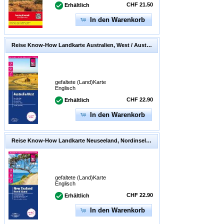
/ Ungarisch / Italienisch /
CHF 21.50
Erhältlich
Polnisch / Slowakisch / Spanisch
In den Warenkorb
Reise Know-How Landkarte Australien, West / Australia, West (1:1.800.000). 1:1'800'000
gefaltete (Land)Karte
Englisch
CHF 22.90
Erhältlich
In den Warenkorb
Reise Know-How Landkarte Neuseeland, Nordinsel | New Zealand, North Island (1:550.000). 1:550'000
gefaltete (Land)Karte
Englisch
CHF 22.90
Erhältlich
In den Warenkorb