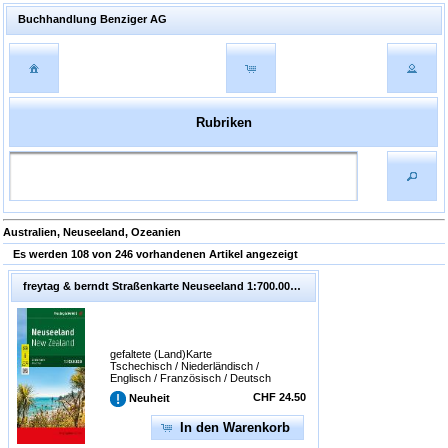
Buchhandlung Benziger AG
Rubriken
Australien, Neuseeland, Ozeanien
Es werden 108 von 246 vorhandenen Artikel angezeigt
freytag & berndt Straßenkarte Neuseeland 1:700.000. 1:700'000
gefaltete (Land)Karte
Tschechisch / Niederländisch /
Englisch / Französisch / Deutsch
/ Ungarisch / Italienisch /
CHF 24.50
Neuheit
Polnisch / Slowakisch
In den Warenkorb