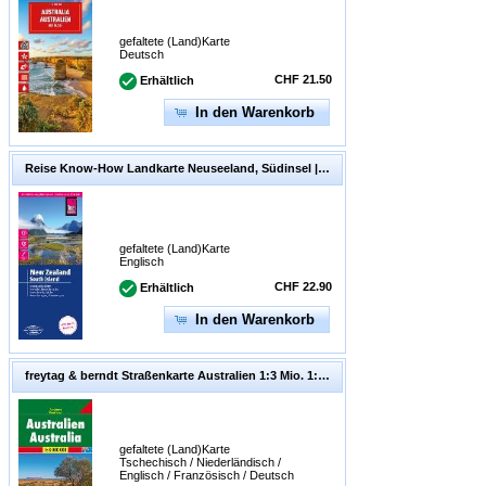
gefaltete (Land)Karte
Deutsch
CHF 21.50
Erhältlich
In den Warenkorb
Reise Know-How Landkarte Neuseeland, Südinsel | New Zealand South Island (1:550.000). 1:550'000
gefaltete (Land)Karte
Englisch
CHF 22.90
Erhältlich
In den Warenkorb
freytag & berndt Straßenkarte Australien 1:3 Mio. 1:3'000'000
gefaltete (Land)Karte
Tschechisch / Niederländisch /
Englisch / Französisch / Deutsch