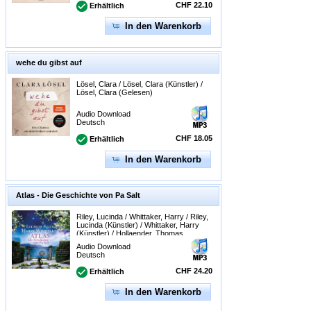
CHF 22.10
Erhältlich
In den Warenkorb
wehe du gibst auf
Lösel, Clara / Lösel, Clara (Künstler) /
Lösel, Clara (Gelesen)
Audio Download
Deutsch
CHF 18.05
Erhältlich
In den Warenkorb
Atlas - Die Geschichte von Pa Salt
Riley, Lucinda / Whittaker, Harry / Riley,
Lucinda (Künstler) / Whittaker, Harry
(Künstler) / Hollaender, Thomas
(Gelesen) / Siebeck, Oliver (Gelesen) /
Audio Download
Arnhold, Sabine (Gelesen)
Deutsch
CHF 24.20
Erhältlich
In den Warenkorb