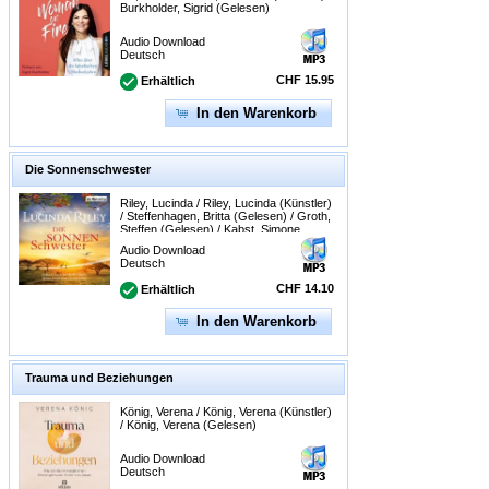
Burkholder, Sigrid (Gelesen)
Audio Download
Deutsch
CHF 15.95
Erhältlich
In den Warenkorb
Die Sonnenschwester
Riley, Lucinda / Riley, Lucinda (Künstler)
/ Steffenhagen, Britta (Gelesen) / Groth,
Steffen (Gelesen) / Kabst, Simone
(Gelesen)
Audio Download
Deutsch
CHF 14.10
Erhältlich
In den Warenkorb
Trauma und Beziehungen
König, Verena / König, Verena (Künstler)
/ König, Verena (Gelesen)
Audio Download
Deutsch