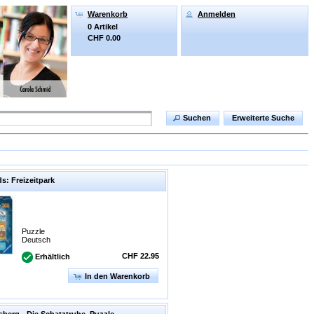
Warenkorb
Anmelden
0 Artikel
CHF 0.00
Suchen
Erweiterte Suche
s: Freizeitpark
Puzzle
Deutsch
CHF 22.95
Erhältlich
In den Warenkorb
sberg - Die Schatztruhe. Puzzle