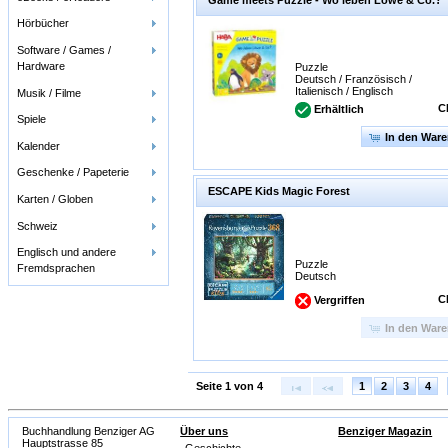
Hörbücher
Software / Games /
Hardware
Puzzle
Deutsch / Französisch /
Italienisch / Englisch
Musik / Filme
C
Erhältlich
Spiele
In den War
Kalender
Geschenke / Papeterie
ESCAPE Kids Magic Forest
Karten / Globen
Schweiz
Englisch und andere
Puzzle
Fremdsprachen
Deutsch
C
Vergriffen
In den War
Seite 1 von 4
1
2
3
4
Buchhandlung Benziger AG
Über uns
Benziger Magazin
Hauptstrasse 85