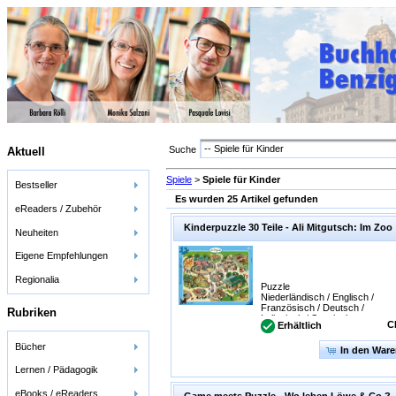
-- Spiele für Kinder
Suche
Aktuell
Spiele
>
Spiele für Kinder
Bestseller
Es wurden 25 Artikel gefunden
eReaders / Zubehör
Kinderpuzzle 30 Teile - Ali Mitgutsch: Im Zoo
Neuheiten
Eigene Empfehlungen
Regionalia
Puzzle
Niederländisch / Englisch /
Französisch / Deutsch /
Rubriken
Italienisch / Spanisch
C
Erhältlich
Bücher
In den War
Lernen / Pädagogik
eBooks / eReaders
Game meets Puzzle - Wo leben Löwe & Co.?