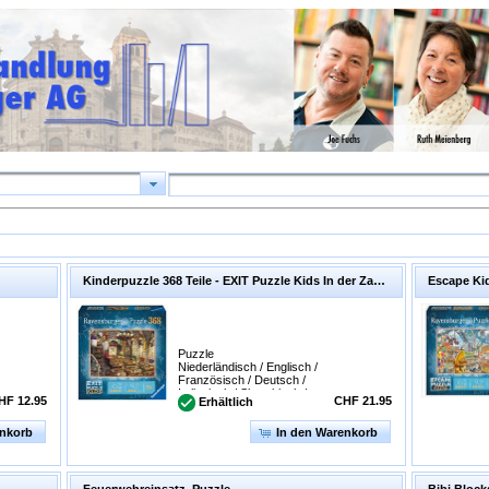
Kinderpuzzle 368 Teile - EXIT Puzzle Kids In der Zauberschule
Escape Kid
Puzzle
Niederländisch / Englisch /
Französisch / Deutsch /
Italienisch / Slowakisch /
HF 12.95
CHF 21.95
Erhältlich
Spanisch
enkorb
In den Warenkorb
Feuerwehreinsatz. Puzzle
Bibi Block