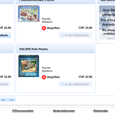
Puzzle
Deutsch
HF 22.90
CHF 14.90
Vergriffen
enkorb
In den Warenkorb
ESCAPE Kids Pirates
Puzzle
Deutsch
HF 22.95
CHF 22.95
Vergriffen
enkorb
In den Warenkorb
Öffnungszeiten
Veranstaltungen
Regionalia