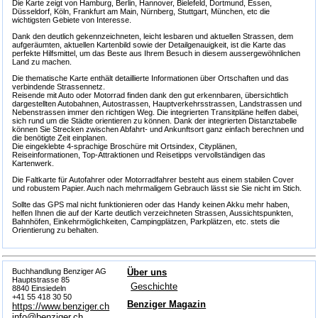
Die Karte zeigt von Hamburg, Berlin, Hannover, Bielefeld, Dortmund, Essen,
Düsseldorf, Köln, Frankfurt am Main, Nürnberg, Stuttgart, München, etc die
wichtigsten Gebiete von Interesse.
Dank den deutlich gekennzeichneten, leicht lesbaren und aktuellen Strassen, dem
aufgeräumten, aktuellen Kartenbild sowie der Detailgenauigkeit, ist die Karte das
perfekte Hilfsmittel, um das Beste aus Ihrem Besuch in diesem aussergewöhnlichen
Land zu machen.
Die thematische Karte enthält detaillierte Informationen über Ortschaften und das
verbindende Strassennetz.
Reisende mit Auto oder Motorrad finden dank den gut erkennbaren, übersichtlich
dargestellten Autobahnen, Autostrassen, Hauptverkehrsstrassen, Landstrassen und
Nebenstrassen immer den richtigen Weg. Die integrierten Transitpläne helfen dabei,
sich rund um die Städte orientieren zu können. Dank der integrierten Distanztabelle
können Sie Strecken zwischen Abfahrt- und Ankunftsort ganz einfach berechnen und
die benötigte Zeit einplanen.
Die eingeklebte 4-sprachige Broschüre mit Ortsindex, Cityplänen,
Reiseinformationen, Top-Attraktionen und Reisetipps vervollständigen das
Kartenwerk.
Die Faltkarte für Autofahrer oder Motorradfahrer besteht aus einem stabilen Cover
und robustem Papier. Auch nach mehrmaligem Gebrauch lässt sie Sie nicht im Stich.
Sollte das GPS mal nicht funktionieren oder das Handy keinen Akku mehr haben,
helfen Ihnen die auf der Karte deutlich verzeichneten Strassen, Aussichtspunkten,
Bahnhöfen, Einkehrmöglichkeiten, Campingplätzen, Parkplätzen, etc. stets die
Orientierung zu behalten.
Buchhandlung Benziger AG
Über uns
Hauptstrasse 85
Geschichte
8840 Einsiedeln
+41 55 418 30 50
Benziger Magazin
https://www.benziger.ch
info@benziger.ch