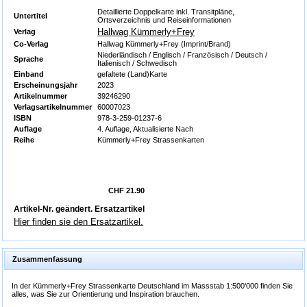
Detaillierte Doppelkarte inkl. Transitpläne,
Untertitel
Ortsverzeichnis und Reiseinformationen
Hallwag Kümmerly+Frey
Verlag
Co-Verlag
Hallwag Kümmerly+Frey (Imprint/Brand)
Niederländisch / Englisch / Französisch / Deutsch /
Sprache
Italienisch / Schwedisch
Einband
gefaltete (Land)Karte
Erscheinungsjahr
2023
Artikelnummer
39246290
Verlagsartikelnummer
60007023
ISBN
978-3-259-01237-6
Auflage
4. Auflage, Aktualisierte Nach
Reihe
Kümmerly+Frey Strassenkarten
CHF 21.90
Artikel-Nr. geändert. Ersatzartikel
Hier finden sie den Ersatzartikel.
Zusammenfassung
In der Kümmerly+Frey Strassenkarte Deutschland im Massstab 1:500'000 finden Sie
alles, was Sie zur Orientierung und Inspiration brauchen.