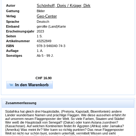
Schönhoff, Doris / Krüger, Dirk
Autor
Gattung
Bilder
Geo-Center
Verlag
Sprache
Deutsch
Einband
gerollte (Land)Karte
Erscheinungsjahr
2023
Seiten
1 S.
Artikelnummer
43252849
ISBN
978-3-946040-74-3
Auflage
1. A.
Sonstiges
Ab 5 - 99 J.
CHF 16.90
In den Warenkorb
Zusammenfassung
Südafrika hat gleich drei Hauptstädte, (Pretoria, Kapstadt, Bloemfontein) andere
Länder wunderbare Namen und prächtige Flaggen. Wie diese aussehen erfahrt ihr
auf unserem neuen Flaggenposter der Welt. So viele Farben, Staaten und Städte!
Wer weiß die Hauptstadt von Senegal? (Dakar) oder kann Astana zuordnen?
(Kasachstan). Auf welchen Kontinenten findet ihr Ägypten (Afrika) oder Jamaika?
(Amerika) Was meint ihr? Wer kann so richtig punkten? Das neue Flaggenposter
Welt ist nicht nur schön bunt, sondern unterhält, vermittelt Wissen und sieht