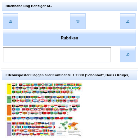
Buchhandlung Benziger AG
Rubriken
Erlebnisposter Flaggen aller Kontinente. 1:1'000 (Schönhoff, Doris / Krüger, Dirk)