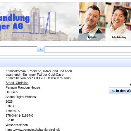
Kriminalroman - Packend, mitreißend und hoch
spannend - Ein neuer Fall der Cold-Case-
Krimireihe von der SPIEGEL-Bestsellerautorin!
Brand, Christine
Penguin Random House
In den W
Deutsch
Adobe Digital Editions
2025
576 S.
47946015
978-3-641-31884-0
EPUB
Wasserzeichen
https://www.penguin.de/barrierefreiheit;