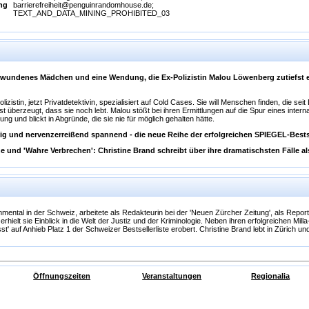
ng
barrierefreiheit@penguinrandomhouse.de;
TEXT_AND_DATA_MINING_PROHIBITED_03
schwundenes Mädchen und eine Wendung, die Ex-Polizistin Malou Löwenberg zutiefst e
istin, jetzt Privatdetektivin, spezialisiert auf Cold Cases. Sie will Menschen finden, die seit 
st überzeugt, dass sie noch lebt. Malou stößt bei ihren Ermittlungen auf die Spur eines inter
g und blickt in Abgründe, die sie nie für möglich gehalten hätte.
ig und nervenzerreißend spannend - die neue Reihe der erfolgreichen SPIEGEL-Bestse
 und 'Wahre Verbrechen': Christine Brand schreibt über ihre dramatischsten Fälle als
ntal in der Schweiz, arbeitete als Redakteurin bei der 'Neuen Zürcher Zeitung', als Repor
rhielt sie Einblick in die Welt der Justiz und der Kriminologie. Neben ihren erfolgreichen 
st' auf Anhieb Platz 1 der Schweizer Bestsellerliste erobert. Christine Brand lebt in Zürich un
Öffnungszeiten
Veranstaltungen
Regionalia