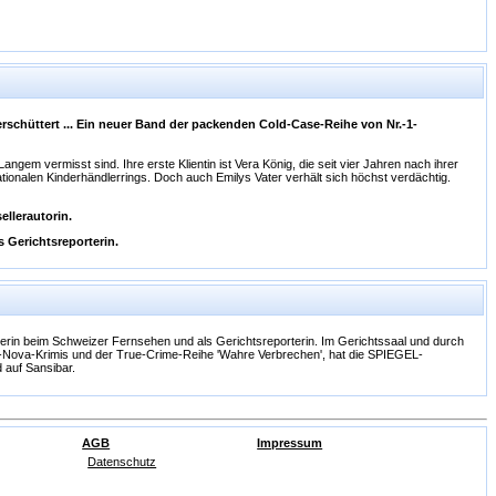
rschüttert ... Ein neuer Band der packenden Cold-Case-Reihe von Nr.-1-
Langem vermisst sind. Ihre erste Klientin ist Vera König, die seit vier Jahren nach ihrer
nationalen Kinderhändlerrings. Doch auch Emilys Vater verhält sich höchst verdächtig.
llerautorin.
 Gerichtsreporterin.
terin beim Schweizer Fernsehen und als Gerichtsreporterin. Im Gerichtssaal und durch
Milla-Nova-Krimis und der True-Crime-Reihe 'Wahre Verbrechen', hat die SPIEGEL-
d auf Sansibar.
AGB
Impressum
Datenschutz