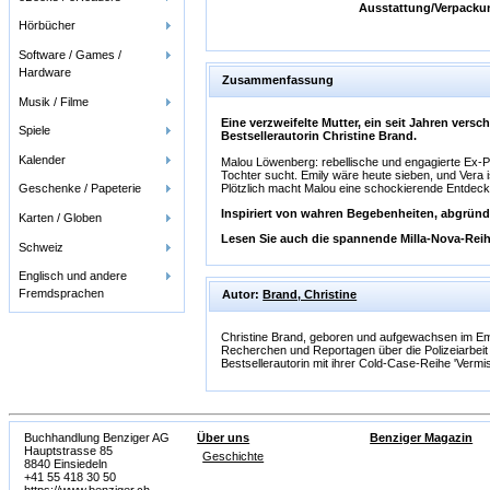
Ausstattung/Verpacku
Hörbücher
Software / Games /
Hardware
Zusammenfassung
Musik / Filme
Eine verzweifelte Mutter, ein seit Jahren ver
Spiele
Bestsellerautorin Christine Brand.
Kalender
Malou Löwenberg: rebellische und engagierte Ex-Poliz
Tochter sucht. Emily wäre heute sieben, und Vera i
Plötzlich macht Malou eine schockierende Entdeckun
Geschenke / Papeterie
Inspiriert von wahren Begebenheiten, abgründ
Karten / Globen
Lesen Sie auch die spannende Milla-Nova-Reihe
Schweiz
Englisch und andere
Fremdsprachen
Autor:
Brand, Christine
Christine Brand, geboren und aufgewachsen im Emme
Recherchen und Reportagen über die Polizeiarbeit e
Bestsellerautorin mit ihrer Cold-Case-Reihe 'Vermis
Buchhandlung Benziger AG
Über uns
Benziger Magazin
Hauptstrasse 85
Geschichte
8840 Einsiedeln
+41 55 418 30 50
https://www.benziger.ch