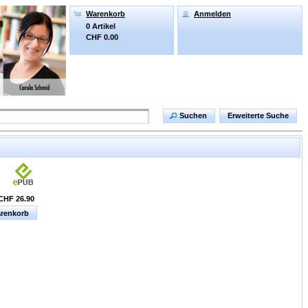
Warenkorb
Anmelden
0 Artikel
CHF 0.00
Suchen
Erweiterte Suche
CHF 26.90
arenkorb