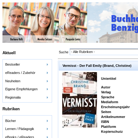
- Alle Rubriken -
Suche
Aktuell
Bestseller
Vermisst - Der Fall Emily (Brand, Christine)
eReaders / Zubehör
Untertitel
Neuheiten
Autor
Eigene Empfehlungen
Verlag
Sprache
Regionalia
Mediaform
Erscheinungsjahr
Rubriken
Seiten
Artikelnummer
Bücher
ISBN
Plattform
Lernen / Pädagogik
Kopierschutz
eBooks / eReaders