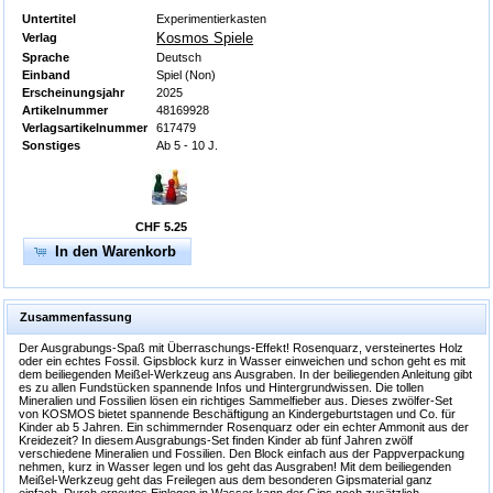
Untertitel
Experimentierkasten
Kosmos Spiele
Verlag
Sprache
Deutsch
Einband
Spiel (Non)
Erscheinungsjahr
2025
Artikelnummer
48169928
Verlagsartikelnummer
617479
Sonstiges
Ab 5 - 10 J.
CHF 5.25
In den Warenkorb
Zusammenfassung
Der Ausgrabungs-Spaß mit Überraschungs-Effekt! Rosenquarz, versteinertes Holz
oder ein echtes Fossil. Gipsblock kurz in Wasser einweichen und schon geht es mit
dem beiliegenden Meißel-Werkzeug ans Ausgraben. In der beiliegenden Anleitung gibt
es zu allen Fundstücken spannende Infos und Hintergrundwissen. Die tollen
Mineralien und Fossilien lösen ein richtiges Sammelfieber aus. Dieses zwölfer-Set
von KOSMOS bietet spannende Beschäftigung an Kindergeburtstagen und Co. für
Kinder ab 5 Jahren. Ein schimmernder Rosenquarz oder ein echter Ammonit aus der
Kreidezeit? In diesem Ausgrabungs-Set finden Kinder ab fünf Jahren zwölf
verschiedene Mineralien und Fossilien. Den Block einfach aus der Pappverpackung
nehmen, kurz in Wasser legen und los geht das Ausgraben! Mit dem beiliegenden
Meißel-Werkzeug geht das Freilegen aus dem besonderen Gipsmaterial ganz
einfach. Durch erneutes Einlegen in Wasser kann der Gips noch zusätzlich