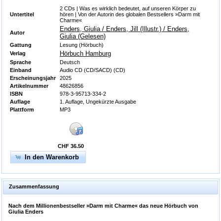
2 CDs | Was es wirklich bedeutet, auf unseren Körper zu
Untertitel
hören | Von der Autorin des globalen Bestsellers »Darm mit
Charme«
Enders, Giulia / Enders, Jill (Illustr.) / Enders,
Autor
Giulia (Gelesen)
Gattung
Lesung (Hörbuch)
Hörbuch Hamburg
Verlag
Sprache
Deutsch
Einband
Audio CD (CD/SACD) (CD)
Erscheinungsjahr
2025
Artikelnummer
48626856
ISBN
978-3-95713-334-2
Auflage
1. Auflage, Ungekürzte Ausgabe
Plattform
MP3
CHF 36.50
In den Warenkorb
Zusammenfassung
Nach dem Millionenbestseller »Darm mit Charme« das neue Hörbuch von
Giulia Enders