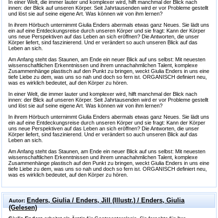
In einer Welt, die immer lauter und komplexer wird, hilft manchmal der Blick nach
innen: der Blick auf unseren Körper. Seit Jahrtausenden wird er vor Probleme gestellt
und löst sie auf seine eigene Art. Was können wir von ihm lernen?
In ihrem Hörbuch unternimmt Giulia Enders abermals etwas ganz Neues. Sie lädt uns
ein auf eine Entdeckungsreise durch unseren Körper und sie fragt: Kann der Körper
uns neue Perspektiven auf das Leben an sich eröffnen? Die Antworten, die unser
Körper liefert, sind faszinierend. Und er verändert so auch unseren Blick auf das
Leben an sich.
Am Anfang steht das Staunen, am Ende ein neuer Blick auf uns selbst: Mit neuesten
wissenschaftlichen Erkenntnissen und ihrem unnachahmlichen Talent, komplexe
Zusammenhänge plastisch auf den Punkt zu bringen, weckt Giulia Enders in uns eine
tiefe Liebe zu dem, was uns so nah und doch so fern ist. ORGANISCH definiert neu,
was es wirklich bedeutet, auf den Körper zu hören.
In einer Welt, die immer lauter und komplexer wird, hilft manchmal der Blick nach
innen: der Blick auf unseren Körper. Seit Jahrtausenden wird er vor Probleme gestellt
und löst sie auf seine eigene Art. Was können wir von ihm lernen?
In ihrem Hörbuch unternimmt Giulia Enders abermals etwas ganz Neues. Sie lädt uns
ein auf eine Entdeckungsreise durch unseren Körper und sie fragt: Kann der Körper
uns neue Perspektiven auf das Leben an sich eröffnen? Die Antworten, die unser
Körper liefert, sind faszinierend. Und er verändert so auch unseren Blick auf das
Leben an sich.
Am Anfang steht das Staunen, am Ende ein neuer Blick auf uns selbst: Mit neuesten
wissenschaftlichen Erkenntnissen und ihrem unnachahmlichen Talent, komplexe
Zusammenhänge plastisch auf den Punkt zu bringen, weckt Giulia Enders in uns eine
tiefe Liebe zu dem, was uns so nah und doch so fern ist. ORGANISCH definiert neu,
was es wirklich bedeutet, auf den Körper zu hören.
Enders, Giulia / Enders, Jill (Illustr.) / Enders, Giulia
Autor:
(Gelesen)