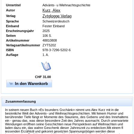
Untertitel
Advänts- u Wiehnachtsgschichte
Kurz, Alex
Autor
Zytglogge Verlag
Verlag
Sprache
Schweizerdeutsch
Einband
Fester Einband
Erscheinungsjahr
2025
Seiten
106 S.
Artikelnummer
48810808
Verlagsartikelnummer
ZYT5202
ISBN
978-3-7296-5202-6
Auflage
1. A.
CHF 31.00
In den Warenkorb
Zusammenfassung
In seinem neuen Buch «Es bsunders Gschänk» nimmt uns Alex Kurz mit in die
besinnliche Welt der Advents- und Weihnachtsgeschichten. Mit feinem Humor und
berührender Tiefe fängt er Momente des Staunens, des Gebens und des Innehaltens
ein - genau das, was diese besondere Zeit des Jahres ausmacht. Durch unerwartete
Wendungen eröffnen seine Geschichten neue Perspektiven auf Weihnachten und
laden dazu ein, das wahre Geschenk dieser Jahreszeit zu entdecken.Mit einem fl
iessenden Erzählstil und gekonnt gesetzten Spannungsbögen werden diese