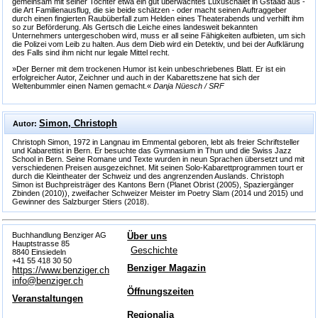
gemeinsam mit seiner Tochter etwa ein gut überwachtes Luxuschalet in Gstaad aus -
die Art Familienausflug, die sie beide schätzen - oder macht seinen Auftraggeber
durch einen fingierten Raubüberfall zum Helden eines Theaterabends und verhilft ihm
so zur Beförderung. Als Gertsch die Leiche eines landesweit bekannten
Unternehmers untergeschoben wird, muss er all seine Fähigkeiten aufbieten, um sich
die Polizei vom Leib zu halten. Aus dem Dieb wird ein Detektiv, und bei der Aufklärung
des Falls sind ihm nicht nur legale Mittel recht.
»Der Berner mit dem trockenen Humor ist kein unbeschriebenes Blatt. Er ist ein
erfolgreicher Autor, Zeichner und auch in der Kabarettszene hat sich der
Weltenbummler einen Namen gemacht.«
Danja Nüesch / SRF
Simon, Christoph
Autor:
Christoph Simon, 1972 in Langnau im Emmental geboren, lebt als freier Schriftsteller
und Kabarettist in Bern. Er besuchte das Gymnasium in Thun und die Swiss Jazz
School in Bern. Seine Romane und Texte wurden in neun Sprachen übersetzt und mit
verschiedenen Preisen ausgezeichnet. Mit seinen Solo-Kabarettprogrammen tourt er
durch die Kleintheater der Schweiz und des angrenzenden Auslands. Christoph
Simon ist Buchpreisträger des Kantons Bern (Planet Obrist (2005), Spaziergänger
Zbinden (2010)), zweifacher Schweizer Meister im Poetry Slam (2014 und 2015) und
Gewinner des Salzburger Stiers (2018).
Buchhandlung Benziger AG
Über uns
Hauptstrasse 85
Geschichte
8840 Einsiedeln
+41 55 418 30 50
Benziger Magazin
https://www.benziger.ch
info@benziger.ch
Öffnungszeiten
Veranstaltungen
Regionalia