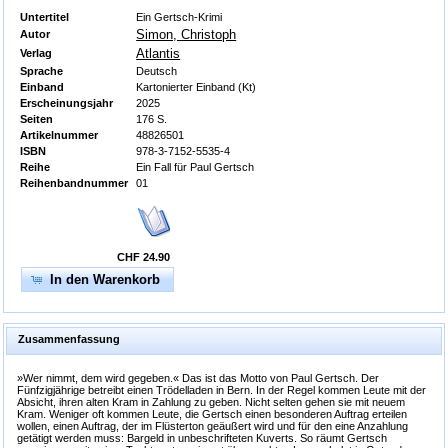
Untertitel
Ein Gertsch-Krimi
Simon, Christoph
Autor
Atlantis
Verlag
Sprache
Deutsch
Einband
Kartonierter Einband (Kt)
Erscheinungsjahr
2025
Seiten
176 S.
Artikelnummer
48826501
ISBN
978-3-7152-5535-4
Reihe
Ein Fall für Paul Gertsch
Reihenbandnummer
01
CHF 24.90
In den Warenkorb
Zusammenfassung
»Wer nimmt, dem wird gegeben.« Das ist das Motto von Paul Gertsch. Der
Fünfzigjährige betreibt einen Trödelladen in Bern. In der Regel kommen Leute mit der
Absicht, ihren alten Kram in Zahlung zu geben. Nicht selten gehen sie mit neuem
Kram. Weniger oft kommen Leute, die Gertsch einen besonderen Auftrag erteilen
wollen, einen Auftrag, der im Flüsterton geäußert wird und für den eine Anzahlung
getätigt werden muss: Bargeld in unbeschrifteten Kuverts. So räumt Gertsch